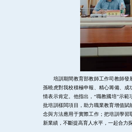
培訓期間教育部教師工作司教師發展
孫曉虎對我校積極申報、精心籌備、成
情表示肯定。他指出，“職教國培”示
批培訓樣闆項目，助力職業教育增值賦
念與方法應用于實際工作；把培訓學習
新業績，不斷提高育人水平，一起合力