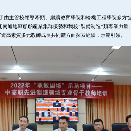
由主管校領導牽頭、繼續教育學院和輪機工程學院多方協
托南通地區船舶産業集群優勢和我校
“裝備制造”類專業力
打造高素質多元教師成長共同體方面探索經驗，示範引領。