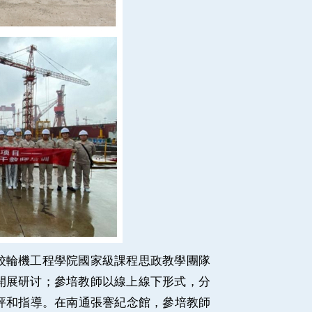
學校輪機工程學院國家級課程思政教學團隊
開展研讨；參培教師以線上線下形式，分
評和指導。在南通張謇紀念館，參培教師