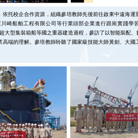
依托校企合作資源，組織參培教師先後前往啟東中遠海運重
運川崎船舶工程有限公司等行業頭部企業進行跟崗實踐學
00箱超大型集裝箱船等國之重器建造過程，參訪了以智能裝配
業高端的理解。參培教師聆聽了國家級技能大師黃劍、大國