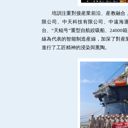
培訓注重對接産業前沿、産教融合，
限公司、中天科技有限公司、中遠海
台、“天鲲号”重型自航絞吸船、240
線為代表的智能制造産線，加深了對産
進行了工匠精神的浸染與熏陶。