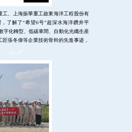
工、上海振華重工啟東海洋工程股份有
習，了解了
“希望6号”超深水海洋鑽井平
、數字化轉型、低碳車間、自動化光纖生産
工匠張冬偉等企業技術骨幹的先進事迹，