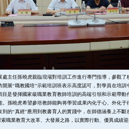
處主任孫曉虎親臨現場對培訓工作進行專門指導，參觀了校
功開展
“職教國培”示範培訓班表示高度認可，對學員在培訓
範項目是發揮國家級職業教育教師培訓的高端引領和示範帶動
能。孫曉虎希望參培教師能夠将學習成果内化于心、外化于
取到的“真經”應用到教書育人的實踐中，在師德涵養上不斷
探索職業教育大改革、大發展之路，以實際行動、優異成績迎